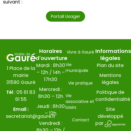
suivant :
Portail Usager
Horaires
Informations
Vivre à Gauré
d'ouverture
légales
Vie
Mardi : 8h30
Plan du site
1 Place de la
municipale
– 12h / 14h –
mairie
Mentions
17h30
31590 Gauré
légales
Vie pratique
Mercredi :
Tél
:
05 61 83
Politique de
Vie
8h30 – 12h
61 55
confidentialité
associative et
Jeudi : 8h30
loisirs
Email :
Site
– 12h
secretariat@gaure.fr
développé
Contact
Vendredi :
par
8h30 – 12h /