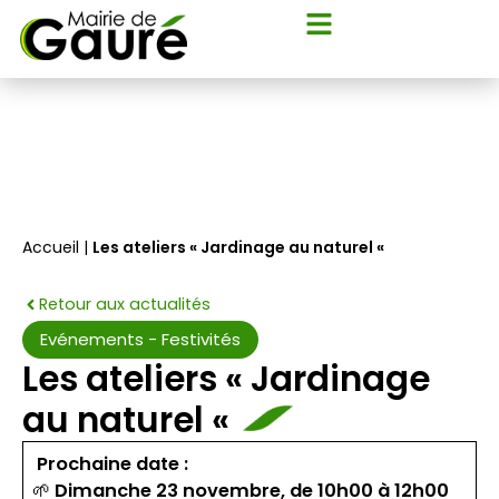
Flyout
Aller
Menu
au
contenu
Accueil
|
Les ateliers « Jardinage au naturel «
Retour aux actualités
Evénements - Festivités
Les ateliers « Jardinage
au naturel «
Prochaine date :
🌱
Dimanche 23 novembre,
de 10h00 à 12h00