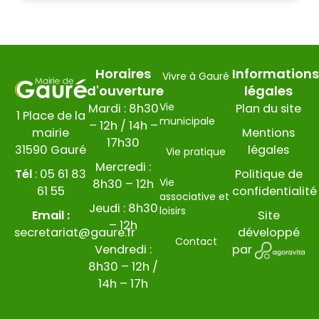
Horaires
Informations
Vivre à Gauré
d'ouverture
légales
Vie
Mardi : 8h30
Plan du site
1 Place de la
municipale
– 12h / 14h –
mairie
Mentions
17h30
31590 Gauré
légales
Vie pratique
Mercredi :
Tél
:
05 61 83
Politique de
Vie
8h30 – 12h
61 55
confidentialité
associative et
Jeudi : 8h30
loisirs
Email :
Site
– 12h
secretariat@gaure.fr
développé
Contact
Vendredi :
par
8h30 – 12h /
14h – 17h